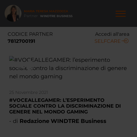
Salta
al
MARIA TERESA MAZZOCCA
contenuto
Partner
WINDTRE BUSINESS
principale
NAVIGAZIONE
CODICE PARTNER
Accedi all'area
PRINCIPALE
7812700191
SELFCARE
25 Novembre 2021
#VOCEALLEGAMER: L’ESPERIMENTO
SOCIALE CONTRO LA DISCRIMINAZIONE DI
GENERE NEL MONDO GAMING
- di
Redazione WINDTRE Business